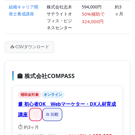
組織キャリア開
株式会社志木
594,000円
約3
発士養成講座
サテライトオ
50%補助で
ヶ月
フィス・ビジ
324,000円
ネスセンター
📥 CSVダウンロード
🏫 株式会社COMPASS
補助金対象
オンライン
📘 初心者OK Webマーケター・DX人材育成
講座
♡
⚖️ 比較
⏱️ 約3ヶ月