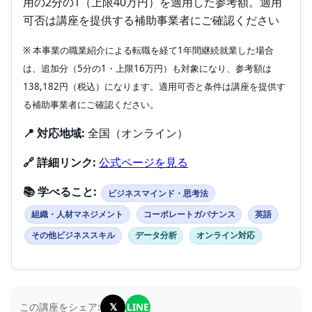
用の2分の1（上限40万円）を適用した参考額。適用
可否は講座を提供する補助事業者にご確認ください
※ 本事業の職業紹介による転職を経て1年間継続就業した場合
は、追加分（5分の1・上限16万円）も対象になり、参考額は
138,182円（税込）になります。適用可否と条件は講座を提供す
る補助事業者にご確認ください。
📍 対応地域:
全国（オンライン）
🔗 詳細リンク:
公式ページを見る
📚 学べること:
ビジネスマインド・思考法
組織・人材マネジメント
コーポレートガバナンス
英語
その他ビジネススキル
データ分析
オンライン対応
𝕏
LINE
この講座をシェア: