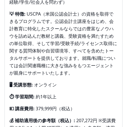
経験/学生/社会人を問わず）
💡 特徴:
USCPA（米国公認会計士）の資格を取得で
きるプログラムです。公認会計士講座をはじめ、会
計教育に特化したスクールならではの豊富なノウハ
ウを詰め込んだ教材と講義、受験資格を満たすため
の単位取得、そして学習/受験手続/ライセンス取得に
関する質問体制や自習環境等、すべてを含めたトー
タルサポートを提供しております。就職/転職につい
ては会計関連職種に大きな強みをもつエージェント
が親身にサポートいたします。
🖥️ 受講形態:
オンライン
⏱️ 学習期間:
約1年以上
💴 講座費用:
379,999円（税込）
💰 補助適用後の参考額（税込）:
207,272円 ※受講費