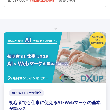
💴 517,000円
⏱️ 約6か月
（補助後 282,000円）
PR
AI・Webマーケ特化
初心者でも仕事に使えるAI×Webマーケの基本
が学べる