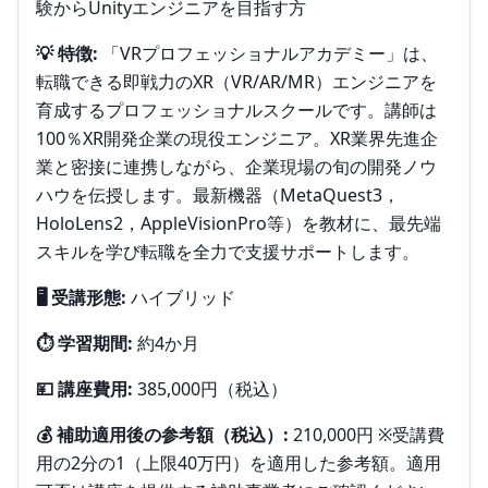
験からUnityエンジニアを目指す方
💡 特徴:
「VRプロフェッショナルアカデミー」は、
転職できる即戦力のXR（VR/AR/MR）エンジニアを
育成するプロフェッショナルスクールです。講師は
100％XR開発企業の現役エンジニア。XR業界先進企
業と密接に連携しながら、企業現場の旬の開発ノウ
ハウを伝授します。最新機器（MetaQuest3，
HoloLens2，AppleVisionPro等）を教材に、最先端
スキルを学び転職を全力で支援サポートします。
🖥️ 受講形態:
ハイブリッド
⏱️ 学習期間:
約4か月
💴 講座費用:
385,000円（税込）
💰 補助適用後の参考額（税込）:
210,000円 ※受講費
用の2分の1（上限40万円）を適用した参考額。適用