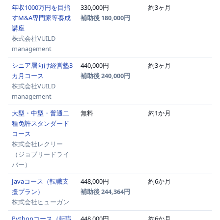
年収1000万円を目指
330,000円
約3ヶ月
すM&A専門家等養成
補助後 180,000円
講座
株式会社VUILD
management
シニア層向け経営塾3
440,000円
約3ヶ月
カ月コース
補助後 240,000円
株式会社VUILD
management
大型・中型・普通二
無料
約1か月
種免許スタンダード
コース
株式会社レクリー
（ジョブリードライ
バー）
Javaコース（転職支
448,000円
約6か月
援プラン）
補助後 244,364円
株式会社ヒューガン
Pythonコース（転職
448,000円
約6か月