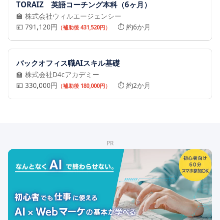
TORAIZ 英語コーチング本科（6ヶ月）
🏫 株式会社ウィルエージェンシー
💴 791,120円
⏱️ 約6か月
（補助後 431,520円）
バックオフィス職AIスキル基礎
🏫 株式会社D4cアカデミー
💴 330,000円
⏱️ 約2か月
（補助後 180,000円）
PR