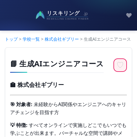
♥
トップ
>
学校一覧
>
株式会社ギブリー
> 生成AIエンジニアコース
📘 生成AIエンジニアコース
♡
🏫 株式会社ギブリー
🎯 対象者:
未経験からAI関係やエンジニアへのキャリ
アチェンジを目指す方
💡 特徴:
すべてオンラインで実施しどこでもいつでも
学ぶことが出来ます。バーチャルな空間で講師やメ