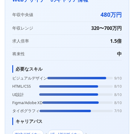
480万円
年収中央値
320〜700万円
年収レンジ
1.5倍
求人倍率
中
将来性
必要なスキル
ビジュアルデザイン
9/10
HTML/CSS
8/10
UI設計
8/10
Figma/Adobe XD
8/10
タイポグラフィ
7/10
キャリアパス