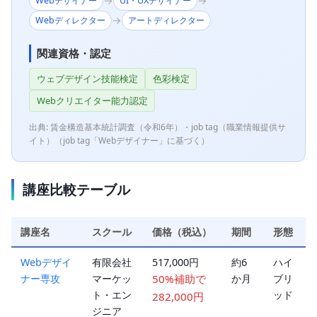
→
→
Webデザイナー
UI・UXデザイナー
→
Webディレクター
アートディレクター
関連資格・認定
ウェブデザイン技能検定
色彩検定
Webクリエイター能力認定
出典: 賃金構造基本統計調査（令和6年）・job tag（職業情報提供サ
イト）（job tag「Webデザイナー」に基づく）
講座比較テーブル
講座名
スクール
価格（税込）
期間
形態
Webデザイ
有限会社
517,000円
約6
ハイ
ナー専攻
マーケッ
50%補助で
か月
ブリ
ト・エン
ッド
282,000円
ジニア