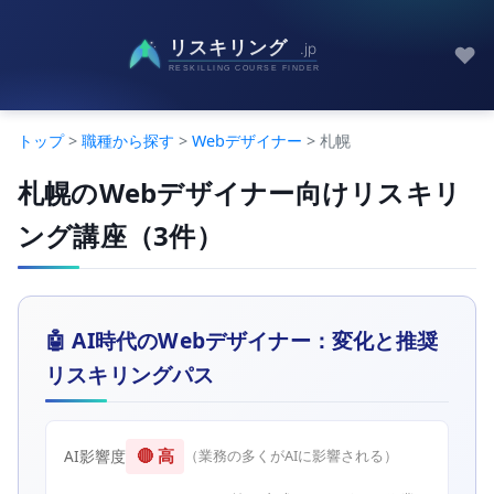
♥
トップ
>
職種から探す
>
Webデザイナー
> 札幌
札幌のWebデザイナー向けリスキリ
ング講座（3件）
🤖 AI時代のWebデザイナー：変化と推奨
リスキリングパス
🔴 高
AI影響度
（業務の多くがAIに影響される）