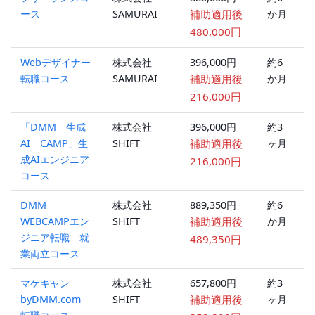
ース
SAMURAI
補助適用後
か月
ラ
ン
480,000円
Webデザイナー
株式会社
396,000円
約6
オ
転職コース
SAMURAI
補助適用後
か月
ラ
ン
216,000円
「DMM 生成
株式会社
396,000円
約3
オ
AI CAMP」生
SHIFT
補助適用後
ヶ月
ラ
成AIエンジニア
ン
216,000円
コース
DMM
株式会社
889,350円
約6
オ
WEBCAMPエン
SHIFT
補助適用後
か月
ラ
ジニア転職 就
ン
489,350円
業両立コース
マケキャン
株式会社
657,800円
約3
オ
byDMM.com
SHIFT
補助適用後
ヶ月
ラ