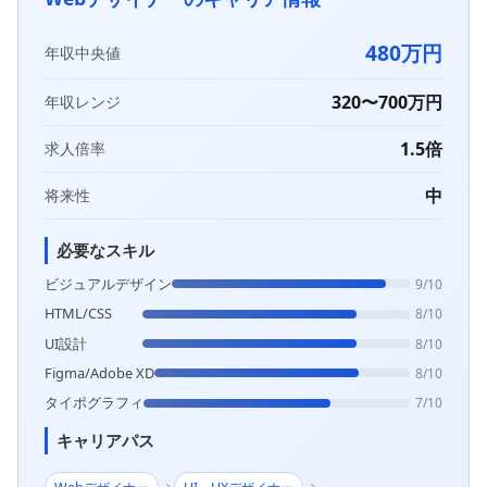
480万円
年収中央値
320〜700万円
年収レンジ
1.5倍
求人倍率
中
将来性
必要なスキル
ビジュアルデザイン
9/10
HTML/CSS
8/10
UI設計
8/10
Figma/Adobe XD
8/10
タイポグラフィ
7/10
キャリアパス