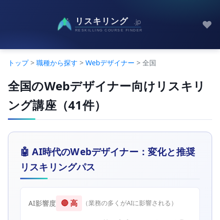
♥
トップ
>
職種から探す
>
Webデザイナー
> 全国
全国のWebデザイナー向けリスキリ
ング講座（41件）
🤖 AI時代のWebデザイナー：変化と推奨
リスキリングパス
🔴 高
AI影響度
（業務の多くがAIに影響される）