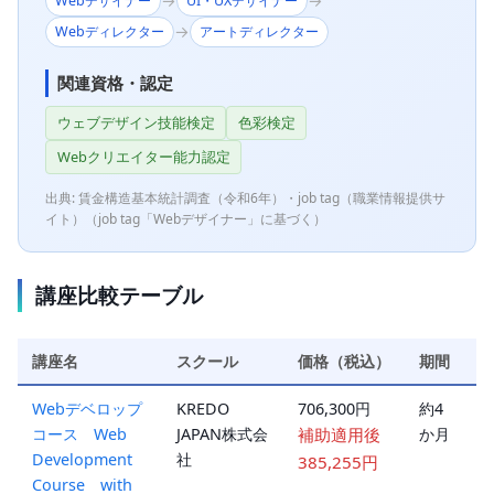
→
→
Webデザイナー
UI・UXデザイナー
→
Webディレクター
アートディレクター
関連資格・認定
ウェブデザイン技能検定
色彩検定
Webクリエイター能力認定
出典: 賃金構造基本統計調査（令和6年）・job tag（職業情報提供サ
イト）（job tag「Webデザイナー」に基づく）
講座比較テーブル
講座名
スクール
価格（税込）
期間
形
Webデベロップ
KREDO
706,300円
約4
オ
コース Web
JAPAN株式会
補助適用後
か月
ラ
Development
社
ン
385,255円
Course with