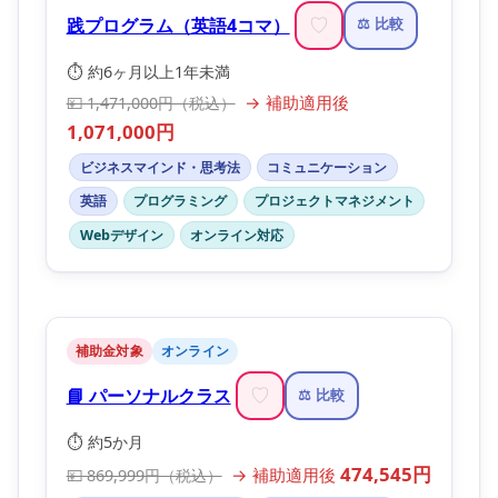
践プログラム（英語4コマ）
♡
⚖️ 比較
⏱️ 約6ヶ月以上1年未満
→ 補助適用後
💴 1,471,000円（税込）
1,071,000円
ビジネスマインド・思考法
コミュニケーション
英語
プログラミング
プロジェクトマネジメント
Webデザイン
オンライン対応
補助金対象
オンライン
📘 パーソナルクラス
♡
⚖️ 比較
⏱️ 約5か月
474,545円
→ 補助適用後
💴 869,999円（税込）