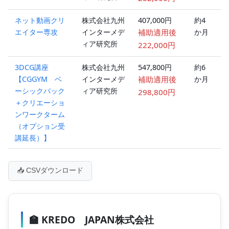
ネット動画クリ
株式会社九州
407,000円
約4
ハ
エイター専攻
インターメデ
補助適用後
か月
ブ
ィア研究所
ッ
222,000円
3DCG講座
株式会社九州
547,800円
約6
ハ
【CGGYM ベ
インターメデ
補助適用後
か月
ブ
ーシックパック
ィア研究所
ッ
298,800円
＋クリエーショ
ンワークターム
（オプション受
講延長）】
📥 CSVダウンロード
🏫 KREDO JAPAN株式会社