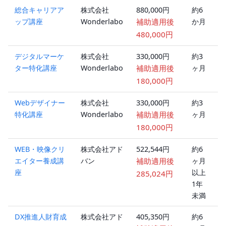
総合キャリアア
株式会社
880,000円
約6
オ
ップ講座
Wonderlabo
補助適用後
か月
ラ
ン
480,000円
デジタルマーケ
株式会社
330,000円
約3
オ
ター特化講座
Wonderlabo
補助適用後
ヶ月
ラ
ン
180,000円
Webデザイナー
株式会社
330,000円
約3
オ
特化講座
Wonderlabo
補助適用後
ヶ月
ラ
ン
180,000円
WEB・映像クリ
株式会社アド
522,544円
約6
ハ
エイター養成講
バン
補助適用後
ヶ月
ブ
座
以上
ッ
285,024円
1年
未満
DX推進人財育成
株式会社アド
405,350円
約6
ハ