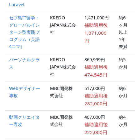
Laravel
セブ島IT留学・
KREDO
1,471,000円
約6
対
グローバルイン
JAPAN株式会
補助適用後
ヶ月
ターン型実践プ
社
以上
1,071,000
ログラム（英語
1年
円
4コマ）
未満
パーソナルクラ
KREDO
869,999円
約5
オ
ス
JAPAN株式会
補助適用後
か月
ラ
社
ン
474,545円
Webデザイナー
MBC開発株
517,000円
約6
ハ
専攻
式会社
補助適用後
か月
ブ
ッ
282,000円
動画クリエイタ
MBC開発株
407,000円
約4
ハ
ー専攻
式会社
補助適用後
か月
ブ
ッ
222,000円