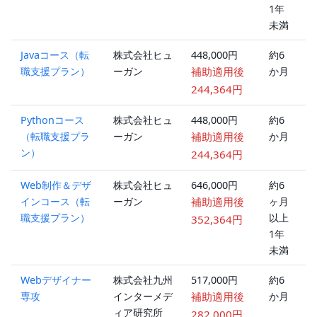
1年
未満
Javaコース（転
株式会社ヒュ
448,000円
約6
オ
職支援プラン）
ーガン
補助適用後
か月
ラ
ン
244,364円
Pythonコース
株式会社ヒュ
448,000円
約6
オ
（転職支援プラ
ーガン
補助適用後
か月
ラ
ン）
ン
244,364円
Web制作＆デザ
株式会社ヒュ
646,000円
約6
オ
インコース（転
ーガン
補助適用後
ヶ月
ラ
職支援プラン）
以上
ン
352,364円
1年
未満
Webデザイナー
株式会社九州
517,000円
約6
ハ
専攻
インターメデ
補助適用後
か月
ブ
ィア研究所
ッ
282,000円