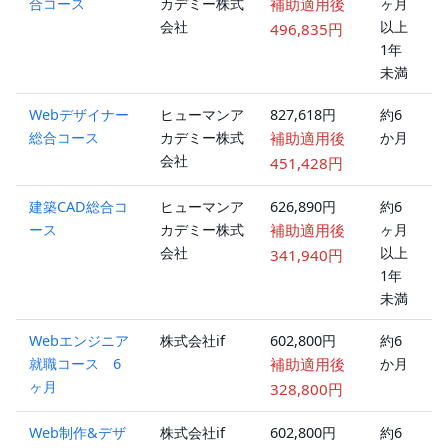
合コース
カデミー株式
補助適用後
ヶ月
ブ
会社
以上
ッ
496,835円
1年
未満
Webデザイナー
ヒューマンア
827,618円
約6
オ
総合コース
カデミー株式
補助適用後
か月
ラ
会社
ン
451,428円
建築CAD総合コ
ヒューマンア
626,890円
約6
オ
ース
カデミー株式
補助適用後
ヶ月
ラ
会社
以上
ン
341,940円
1年
未満
Webエンジニア
株式会社if
602,800円
約6
オ
就職コース 6
補助適用後
か月
ラ
ヶ月
ン
328,800円
Web制作&デザ
株式会社if
602,800円
約6
オ