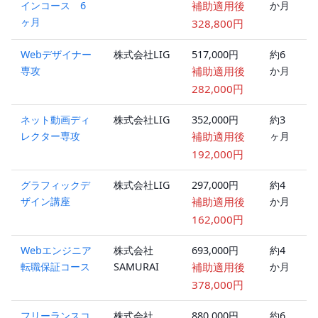
インコース 6
補助適用後
か月
ラ
ヶ月
ン
328,800円
Webデザイナー
株式会社LIG
517,000円
約6
ハ
専攻
補助適用後
か月
ブ
ッ
282,000円
ネット動画ディ
株式会社LIG
352,000円
約3
ハ
レクター専攻
補助適用後
ヶ月
ブ
ッ
192,000円
グラフィックデ
株式会社LIG
297,000円
約4
ハ
ザイン講座
補助適用後
か月
ブ
ッ
162,000円
Webエンジニア
株式会社
693,000円
約4
オ
転職保証コース
SAMURAI
補助適用後
か月
ラ
ン
378,000円
フリーランスコ
株式会社
880,000円
約6
オ