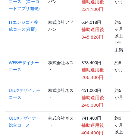
コース (ローコ
バン
補助適用後
か月
ブ
ードアプリ開発)
ッ
221,100円
ITエンジニア養
株式会社アド
634,018円
約6
オ
成コース(夜間)
バン
補助適用後
ヶ月
ラ
以上
ン
345,828円
1年
未満
WEBデザイナー
株式会社ネス
378,400円
約6
ハ
コース
ト
補助適用後
か月
ブ
ッ
206,400円
UIUXデザイナー
株式会社ネス
451,000円
約6
ハ
コース
ト
補助適用後
か月
ブ
ッ
246,000円
UIUXデザイナー
株式会社ネス
741,400円
約6
ハ
総合コース
ト
補助適用後
ヶ月
ブ
以上
ッ
404,400円