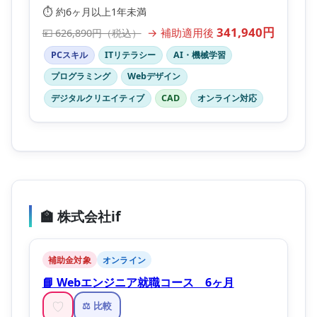
⏱️ 約6ヶ月以上1年未満
341,940円
→ 補助適用後
💴 626,890円（税込）
PCスキル
ITリテラシー
AI・機械学習
プログラミング
Webデザイン
デジタルクリエイティブ
CAD
オンライン対応
🏫 株式会社if
補助金対象
オンライン
📘 Webエンジニア就職コース 6ヶ月
♡
⚖️ 比較