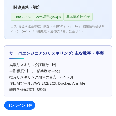
関連資格・認定
LinuC/LPIC
AWS認定SysOps
基本情報技術者
出典: 賃金構造基本統計調査（令和6年）・job tag（職業情報提供サ
イト）（e-Stat「情報処理・通信技術者」に基づく）
サーバエンジニアのリスキリング: 主な数字・事実
掲載リスキリング講座数: 1件
AI影響度: 中（一部業務がAI化）
推奨リスキリング期間の目安: 6〜9ヶ月
注目AIツール: AWS EC2/ECS, Docker, Ansible
転換先候補職種: 3種類
オンライン 1件