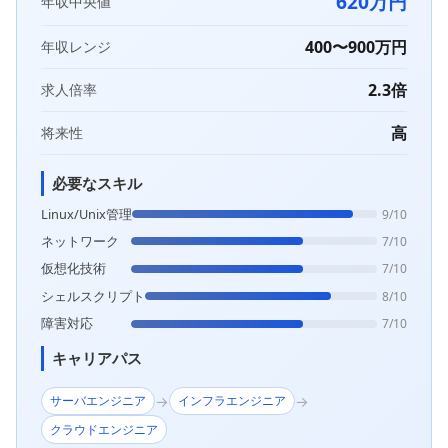
620万円
年収中央値
400〜900万円
年収レンジ
2.3倍
求人倍率
高
将来性
必要なスキル
Linux/Unix管理
9/10
ネットワーク
7/10
仮想化技術
7/10
シェルスクリプト
8/10
障害対応
7/10
キャリアパス
→
→
サーバエンジニア
インフラエンジニア
クラウドエンジニア