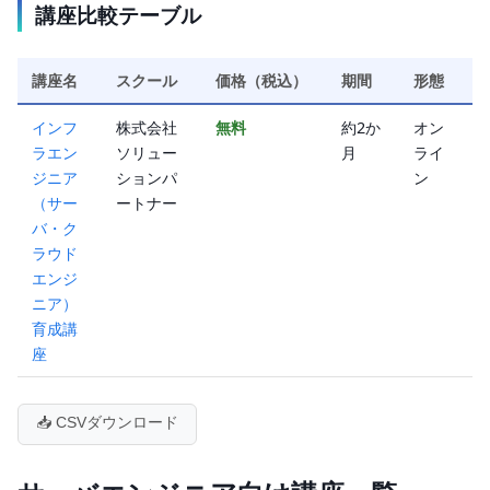
講座比較テーブル
講座名
スクール
価格（税込）
期間
形態
インフ
株式会社
無料
約2か
オン
ラエン
ソリュー
月
ライ
ジニア
ションパ
ン
（サー
ートナー
バ・ク
ラウド
エンジ
ニア）
育成講
座
📥 CSVダウンロード