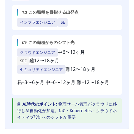
👈 この職種を目指せる出発点
インフラエンジニア
SE
👉 この職種からのシフト先
中
6〜12ヶ月
クラウドエンジニア
難
12〜18ヶ月
SRE
難
12〜18ヶ月
セキュリティエンジニア
易
=3〜6ヶ月
中
=6〜12ヶ月
難
=12〜18ヶ月
🤖
AI時代のポイント:
物理サーバ管理がクラウドに移
行しAI自動化が加速。IaC・Kubernetes・クラウドネ
イティブ設計へのシフトが重要