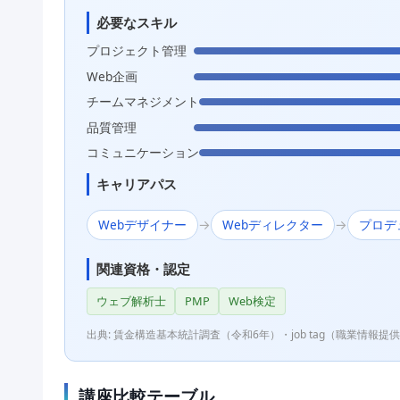
必要なスキル
プロジェクト管理
Web企画
チームマネジメント
品質管理
コミュニケーション
キャリアパス
Webデザイナー
Webディレクター
プロデ
→
→
関連資格・認定
ウェブ解析士
PMP
Web検定
出典: 賃金構造基本統計調査（令和6年）・job tag（職業情報提供
講座比較テーブル