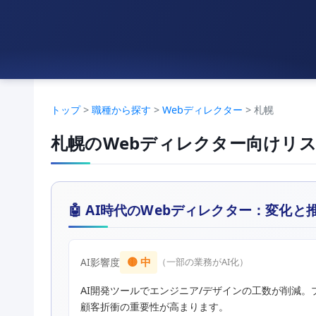
トップ
>
職種から探す
>
Webディレクター
> 札幌
札幌のWebディレクター向けリ
🤖 AI時代のWebディレクター：変化
🟡 中
AI影響度
（一部の業務がAI化）
AI開発ツールでエンジニア/デザインの工数が削減
顧客折衝の重要性が高まります。