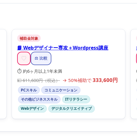
補助金対象
📘 Webデザイナー専攻＋Wordpress講座
♡
⚖️ 比較
⏱️ 約6ヶ月以上1年未満
333,600円
→ 50%補助で
💴 611,600円（税込）
PCスキル
コミュニケーション
その他ビジネススキル
ITリテラシー
Webデザイン
デジタルクリエイティブ