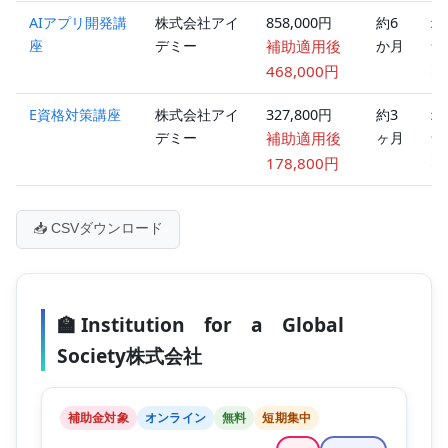
AIアプリ開発講
株式会社アイ
858,000円
約6
オ
座
デミー
補助適用後
か月
ラ
ン
468,000円
E資格対策講座
株式会社アイ
327,800円
約3
オ
デミー
補助適用後
ヶ月
ラ
ン
178,800円
📥 CSVダウンロード
🏫 Institution for a Global
Society株式会社
補助金対象
オンライン
無料
短期集中