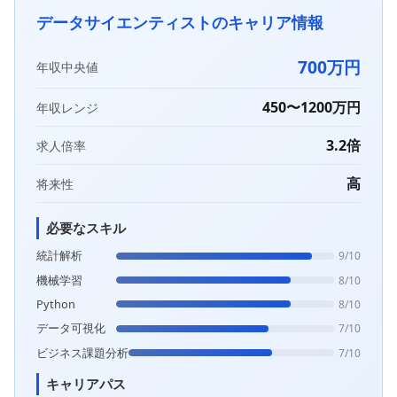
データサイエンティストのキャリア情報
700万円
年収中央値
450〜1200万円
年収レンジ
3.2倍
求人倍率
高
将来性
必要なスキル
統計解析
9/10
機械学習
8/10
Python
8/10
データ可視化
7/10
ビジネス課題分析
7/10
キャリアパス