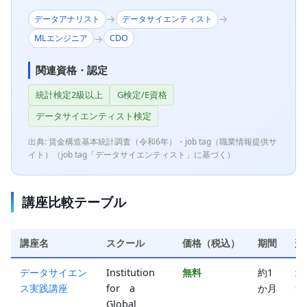
→
→
データアナリスト
データサイエンティスト
→
MLエンジニア
CDO
関連資格・認定
統計検定2級以上
G検定/E資格
データサイエンティスト検定
出典: 賃金構造基本統計調査（令和6年）・job tag（職業情報提供サ
イト）（job tag「データサイエンティスト」に基づく）
講座比較テーブル
講座名
スクール
価格（税込）
期間
形
データサイエン
Institution
無料
約1
オ
ス実践講座
for a
か月
ラ
Global
ン