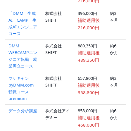
216,000円
「DMM 生成
株式会社
396,000円
約3
オ
AI CAMP」生
SHIFT
補助適用後
ヶ月
ラ
成AIエンジニア
ン
216,000円
コース
DMM
株式会社
889,350円
約6
オ
WEBCAMPエン
SHIFT
補助適用後
か月
ラ
ジニア転職 就
ン
489,350円
業両立コース
マケキャン
株式会社
657,800円
約3
オ
byDMM.com
SHIFT
補助適用後
ヶ月
ラ
転職コース
ン
358,800円
premium
データ分析講座
株式会社アイ
858,000円
約6
オ
デミー
補助適用後
か月
ラ
ン
468,000円