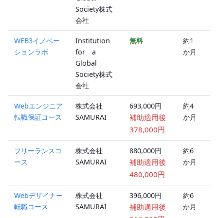
Society株式
会社
WEB3イノベー
Institution
無料
約1
オ
ションラボ
for a
か月
ラ
Global
ン
Society株式
会社
Webエンジニア
株式会社
693,000円
約4
オ
転職保証コース
SAMURAI
補助適用後
か月
ラ
ン
378,000円
フリーランスコ
株式会社
880,000円
約6
オ
ース
SAMURAI
補助適用後
か月
ラ
ン
480,000円
Webデザイナー
株式会社
396,000円
約6
オ
転職コース
SAMURAI
補助適用後
か月
ラ
ン