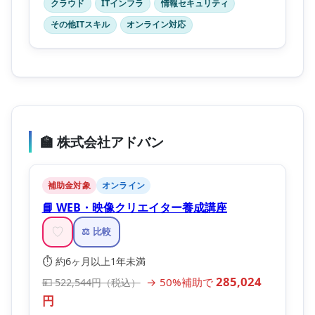
クラウド
ITインフラ
情報セキュリティ
その他ITスキル
オンライン対応
🏫 株式会社アドバン
補助金対象
オンライン
📘 WEB・映像クリエイター養成講座
♡
⚖️ 比較
⏱️ 約6ヶ月以上1年未満
285,024
→ 50%補助で
💴 522,544円（税込）
円