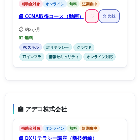
補助金対象
オンライン
無料
短期集中
📘 CCNA取得コース（動画）
♡
⚖️ 比較
⏱️ 約2か月
💴 無料
PCスキル
ITリテラシー
クラウド
ITインフラ
情報セキュリティ
オンライン対応
🏫 アデコ株式会社
補助金対象
オンライン
無料
短期集中
📘 DXリテラシー講座（新技術編）