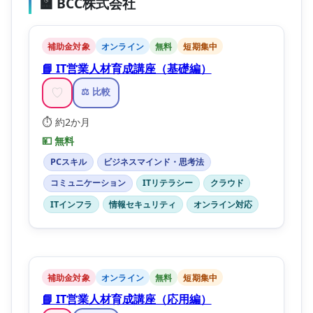
🏫 BCC株式会社
補助金対象
オンライン
無料
短期集中
📘 IT営業人材育成講座（基礎編）
♡
⚖️ 比較
⏱️ 約2か月
💴 無料
PCスキル
ビジネスマインド・思考法
コミュニケーション
ITリテラシー
クラウド
ITインフラ
情報セキュリティ
オンライン対応
補助金対象
オンライン
無料
短期集中
📘 IT営業人材育成講座（応用編）