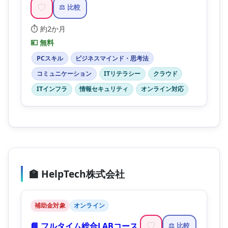
♡
⚖️ 比較
⏱️ 約2か月
💴 無料
PCスキル
ビジネスマインド・思考法
コミュニケーション
ITリテラシー
クラウド
ITインフラ
情報セキュリティ
オンライン対応
🏫 HelpTech株式会社
補助金対象
オンライン
📘 フルタイム総合LABコース
♡
⚖️ 比較