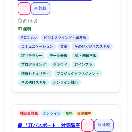
♡
⚖️ 比較
⏱️ 約1か月
💴 無料
PCスキル
ビジネスマインド・思考法
コミュニケーション
英語
その他ビジネススキル
ITリテラシー
データ分析
AI・機械学習
プログラミング
クラウド
ITインフラ
情報セキュリティ
プロジェクトマネジメント
その他ITスキル
オンライン対応
補助金対象
オンライン
無料
短期集中
📘 「ITパスポート」対策講座
♡
⚖️ 比較