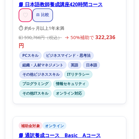
📘 日本語教師養成講座420時間コース
♡
⚖️ 比較
⏱️ 約6ヶ月以上1年未満
322,236
→ 50%補助で
💴 590,766円（税込）
円
PCスキル
ビジネスマインド・思考法
組織・人材マネジメント
英語
日本語
その他ビジネススキル
ITリテラシー
プログラミング
情報セキュリティ
その他ITスキル
オンライン対応
補助金対象
オンライン
📘 通訳養成コース Basic Aコース