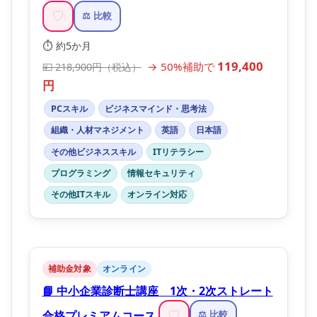
♡
⚖️ 比較
⏱️ 約5か月
119,400
→ 50%補助で
💴 218,900円（税込）
円
PCスキル
ビジネスマインド・思考法
組織・人材マネジメント
英語
日本語
その他ビジネススキル
ITリテラシー
プログラミング
情報セキュリティ
その他ITスキル
オンライン対応
補助金対象
オンライン
📘 中小企業診断士講座 1次・2次ストレート
合格プレミアムコース
♡
⚖️ 比較