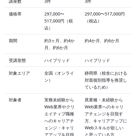
講座数
3件
3件
価格帯
297,000〜
297,000〜517,000円
517,000円（税
（税込）
込）
期間
約3ヶ月、約4か
約4か月、約6か月
月、約6か月
受講形態
ハイブリッド
ハイブリッド
対象エリア
全国（オンライ
静岡県（校舎における
ン）
対面個別指導を推奨し
ているため）
対象者
実務未経験から
異業種・未経験から
Web業界やクリ
Web業界へのキャリ
エイティブ職種
アチェンジを目指す
へのキャリアチ
方、キャリアアップに
ェンジ・キャリ
Webスキルが欲しい
アアップを目指
と思っている方