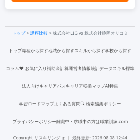
トップ
>
講座比較
> 株式会社LIG vs 株式会社静岡オリコミ
トップ
職種から探す
地域から探す
スキルから探す
学校から探す
コラム
♥ お気に入り
補助金計算
運営者情報
統計データ
スキル標準
法人向け
キャリアパス
キャリア転換マップ
AI特集
学習ロードマップ
よくある質問
🔍 検索
編集ポリシー
プライバシーポリシー
離職中・求職中の方は職業訓練.com
Copyright リスキリング.jp ｜ 最終更新: 2026-08-08 12:44