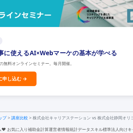
事に使えるAI×Webマーケの基本が学べる
分の無料オンラインセミナー。毎月開催。
に申し込む →
ップ
>
講座比較
> 株式会社キャリアステーション vs 株式会社静岡オリ
ム
♥ お気に入り
補助金計算
運営者情報
統計データ
スキル標準
法人向け
キ