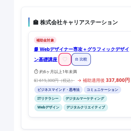
🏫 株式会社キャリアステーション
補助金対象
📘 Webデザイナー専攻＋グラフィックデザイ
ン基礎講座
♡
⚖️ 比較
⏱️ 約6ヶ月以上1年未満
337,800円
→ 補助適用後
💴 619,300円（税込）
ビジネスマインド・思考法
コミュニケーション
ITリテラシー
デジタルマーケティング
Webデザイン
デジタルクリエイティブ