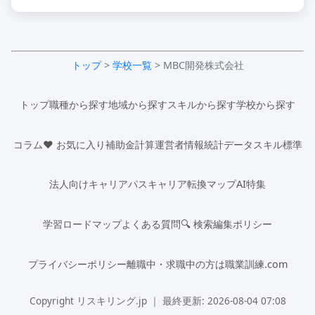
トップ
>
学校一覧
> MBC開発株式会社
トップ
職種から探す
地域から探す
スキルから探す
学校から探す
コラム
♥ お気に入り
補助金計算
運営者情報
統計データ
スキル標準
法人向け
キャリアパス
キャリア転換マップ
AI特集
学習ロードマップ
よくある質問
🔍 検索
編集ポリシー
プライバシーポリシー
離職中・求職中の方は職業訓練.com
Copyright リスキリング.jp ｜ 最終更新: 2026-08-04 07:08