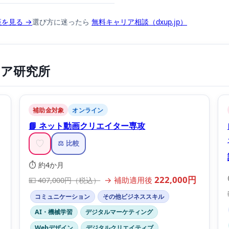
選び方に迷ったら
無料キャリア相談（dxup.jp）
を見る →
ィア研究所
補助金対象
オンライン
📘 ネット動画クリエイター専攻
♡
⚖️ 比較
⏱️ 約4か月
222,000円
→ 補助適用後
💴 407,000円（税込）
コミュニケーション
その他ビジネススキル
AI・機械学習
デジタルマーケティング
Webデザイン
デジタルクリエイティブ