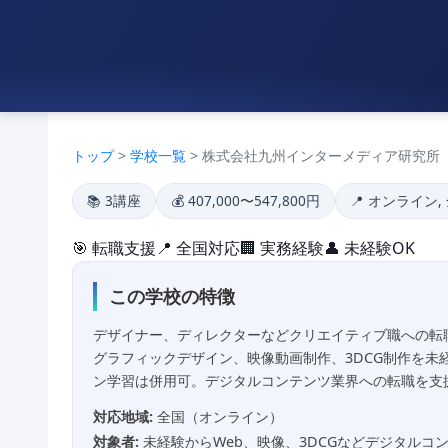
トップ
>
学校一覧
> 株式会社九州インターメディア研究所
📚 3講座
💰 407,000〜547,800円
📍 オンライン,
🎯 転職支援
📍 全国対応
🏢 実務経験
👤 未経験OK
この学校の特徴
デザイナー、ディレクターなどクリエイティブ職への転
グラフィックデザイン、映像動画制作、3DCG制作を
ン学習は併用可。デジタルコンテンツ業界への転職を支
対応地域:
全国（オンライン）
対象者:
未経験からWeb、映像、3DCGなどデジタルコ