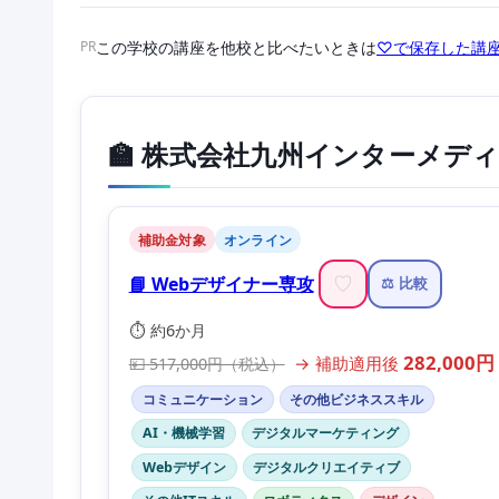
PR
この学校の講座を他校と比べたいときは
♡で保存した講座
🏫 株式会社九州インターメデ
補助金対象
オンライン
📘 Webデザイナー専攻
♡
⚖️ 比較
⏱️ 約6か月
282,000円
→ 補助適用後
💴 517,000円（税込）
コミュニケーション
その他ビジネススキル
AI・機械学習
デジタルマーケティング
Webデザイン
デジタルクリエイティブ