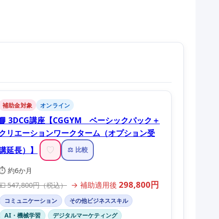
補助金対象
オンライン
📘 3DCG講座【CGGYM ベーシックパック＋
クリエーションワークターム（オプション受
講延長）】
♡
⚖️ 比較
⏱️ 約6か月
298,800円
→ 補助適用後
💴 547,800円（税込）
コミュニケーション
その他ビジネススキル
AI・機械学習
デジタルマーケティング