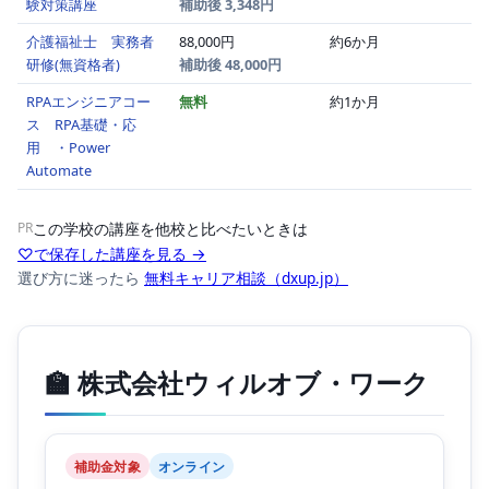
験対策講座
補助後 3,348円
介護福祉士 実務者
88,000円
約6か月
研修(無資格者)
補助後 48,000円
RPAエンジニアコー
無料
約1か月
ス RPA基礎・応
用 ・Power
Automate
PR
この学校の講座を他校と比べたいときは
♡で保存した講座を見る →
選び方に迷ったら
無料キャリア相談（dxup.jp）
🏫 株式会社ウィルオブ・ワーク
補助金対象
オンライン