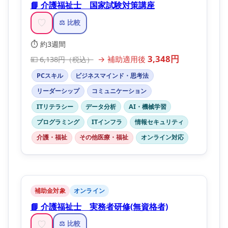
📘 介護福祉士 国家試験対策講座
♡
⚖️ 比較
⏱️ 約3週間
3,348円
→ 補助適用後
💴 6,138円（税込）
PCスキル
ビジネスマインド・思考法
リーダーシップ
コミュニケーション
ITリテラシー
データ分析
AI・機械学習
プログラミング
ITインフラ
情報セキュリティ
介護・福祉
その他医療・福祉
オンライン対応
補助金対象
オンライン
📘 介護福祉士 実務者研修(無資格者)
♡
⚖️ 比較