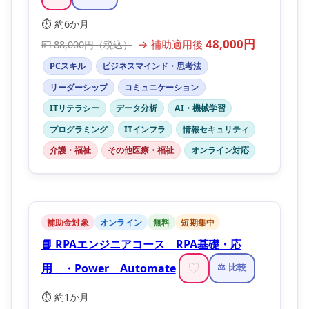
⏱️ 約6か月
48,000円
→ 補助適用後
💴 88,000円（税込）
PCスキル
ビジネスマインド・思考法
リーダーシップ
コミュニケーション
ITリテラシー
データ分析
AI・機械学習
プログラミング
ITインフラ
情報セキュリティ
介護・福祉
その他医療・福祉
オンライン対応
補助金対象
オンライン
無料
短期集中
📘 RPAエンジニアコース RPA基礎・応
用 ・Power Automate
♡
⚖️ 比較
⏱️ 約1か月