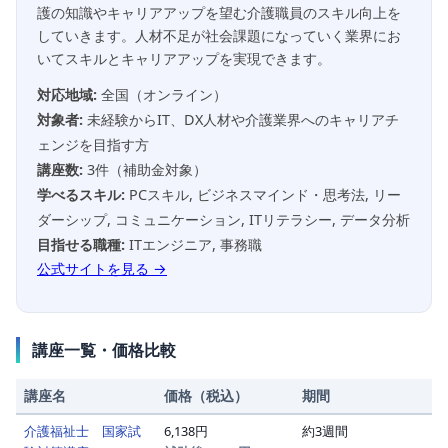
護の知識やキャリアアップを望む介護職員のスキル向上を
していきます。人材不足が社会課題になっていく業界にお
いてスキルとキャリアアップを実現できます。
対応地域:
全国（オンライン）
対象者:
未経験からIT、DX人材や介護業界へのキャリアチ
ェンジを目指す方
講座数:
3件（補助金対象）
学べるスキル:
PCスキル, ビジネスマインド・思考法, リー
ダーシップ, コミュニケーション, ITリテラシー, データ分析
目指せる職種:
ITエンジニア, 事務職
公式サイトを見る →
講座一覧・価格比較
講座名
価格（税込）
期間
介護福祉士 国家試
6,138円
約3週間