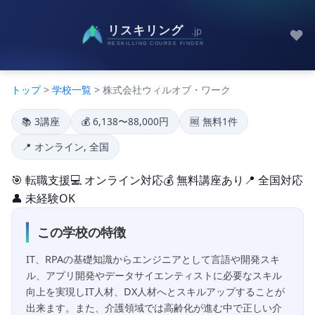
♥
トップ
>
学校一覧
> 株式会社ウィルオブ・ワーク
📚 3講座
💰 6,138〜88,000円
🆓 無料1件
📍 オンライン, 全国
🎯 転職支援
💻 オンライン対応
💰 無料講座あり
📍 全国対応
👤 未経験OK
この学校の特徴
IT、RPAの基礎知識からエンジニアとして言語や開発スキ
ル、アプリ開発やデータサイエンティストに必要なスキル
向上を実現しIT人材、DX人材へとスキルアップすることが
出来ます。また、介護領域では高齢化が進む中で正しい介